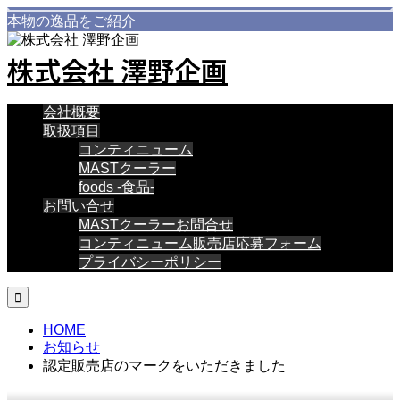
本物の逸品をご紹介
株式会社 澤野企画
会社概要
取扱項目
コンティニューム
MASTクーラー
foods -食品-
お問い合せ
MASTクーラーお問合せ
コンティニューム販売店応募フォーム
プライバシーポリシー

HOME
お知らせ
認定販売店のマークをいただきました